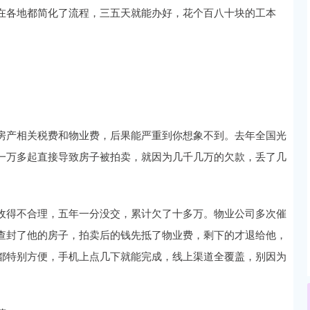
在各地都简化了流程，三五天就能办好，花个百八十块的工本
房产相关税费和物业费，后果能严重到你想象不到。去年全国光
一万多起直接导致房子被拍卖，就因为几千几万的欠款，丢了几
收得不合理，五年一分没交，累计欠了十多万。物业公司多次催
查封了他的房子，拍卖后的钱先抵了物业费，剩下的才退给他，
都特别方便，手机上点几下就能完成，线上渠道全覆盖，别因为