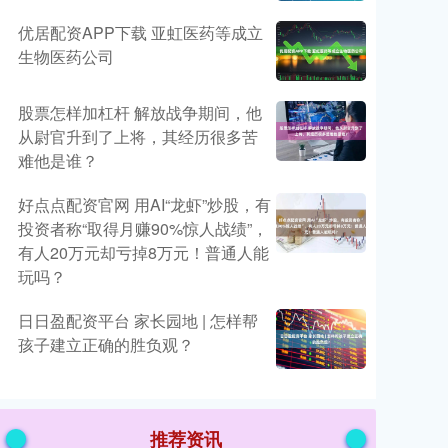
优居配资APP下载 亚虹医药等成立
生物医药公司
股票怎样加杠杆 解放战争期间，他
从尉官升到了上将，其经历很多苦
难他是谁？
好点点配资官网 用AI“龙虾”炒股，有
投资者称“取得月赚90%惊人战绩”，
有人20万元却亏掉8万元！普通人能
玩吗？
日日盈配资平台 家长园地 | 怎样帮
孩子建立正确的胜负观？
推荐资讯