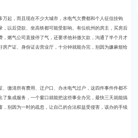
多万起，而且现在不少大城市，水电气欠费都和个人征信挂钩
录，以后贷款、坐高铁都可能受影响。有位杭州的房主，买房后
费，燃气公司直接停了气，还要求他补缴欠款，沟通了半个月才
好房产证、身份证去营业厅，十分钟就能办完，别因为嫌麻烦给
证、缴清所有费用、迁户口、办水电气过户，这四件事件件都不
出了集成服务，一个窗口就能把这些事全办完，最快三天就能搞
蓄，别因为一时的疏忽，让自己的合法权益受侵害，该办的手续