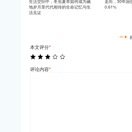
生活交织中，冬虫夏草如何成为藏
走向，30年国债
地岁月里代代相传的生命记忆与生
0.61%
活见证
本文评分
*
评论内容
*