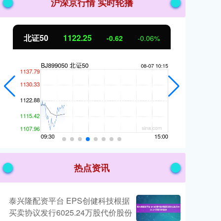
沪深京行情 实时轮播
北证50
1122.25
创
-0.62
-0.06%
热点资讯
泰兴隆配资平台 EPS创健科技根据
买卖协议发行6025.24万股代价股份