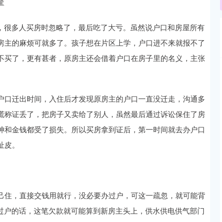
筐
”，很多人买房时忽略了，最后吃了大亏。虽然说户口和房屋所有
房主的麻烦可就多了。孩子想在片区上学，户口进不来就报不了
不买了，更有甚者，原房主还会借着户口在房子里的名义，主张
户口迁出时间，入住后才发现原房主的户口一直没迁走，沟通多
谎称证丢了，把房子又卖给了别人，虽然最后通过诉讼保住了房
神和金钱都受了损失。所以买房拿到证后，第一时间就去办户口
扯皮。
己住，直接交钱用就行，没必要办过户，可这一疏忽，就可能背
没过户的话，这笔欠款就可能算到新房主头上，供水供电供气部门