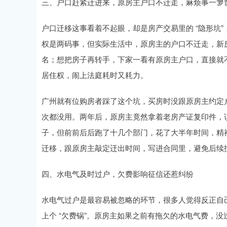
三、户口赶紧迁进来，原房主户口不迁走，麻烦事一箩
户口迁移这事看着不起眼，却是房产交易里的 “隐形坑
权是两码事，但实际生活中，原房主的户口不迁走，新
名；想把房子再转手，下家一看有原房主户口，直接就
居住权，闹上法庭耗时又耗力。
广州就有位购房者踩了这个坑，买房时没跟原房主约定
次都没用。两年后，原房主竟然拿着老房产证复印件，
子，但前前后后跑了十几个部门，花了大半年时间，精
迁移，跟原房主敲定迁出时间，写进合同里，避免后续
四、水电气及时过户，欠费影响征信还惹纠纷
水电气过户是最容易被忽略的环节，很多人觉得反正自
上个 “欠费锅”。原房主如果之前有拖欠的水电气费，