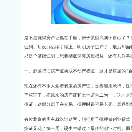
深证成指
14260.59
93
0.20%
150.47
1
是不是觉得房产证攥在手里，房子就彻底属于自己了？
证到手后没办后续手续上。明明房子过户了，最后却面
只是个基础证明，想要彻底保障房屋权益，还有几件事
一、赶紧把旧房产证换成不动产权证，这才是房屋的 “合
现在还有不少人拿着老版的房产证，觉得能用就行，殊不
产权证了，把原来的房产证和土地证合二为一，这才是
换证，这部分房子在交易、抵押时很容易卡壳，真遇到
有位北京的房主就吃过这亏，想把房子抵押做创业贷款
换证又花了快一周，硬生生错过了最佳的创业时机。而