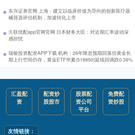
东兴证券官网 上海：建立以临床价值为导向的创新医疗器
械筛选评估机制，加速转化上市
久联优配app官网官网 日本财务大臣：对近期汇率波动深
感担忧
瑞银投资配资APP下载 机构：26年降息预期回落但黄金长
期上行空间仍存，黄金ETF华夏(518850)延续回调跌0.39%
汇盈配
配资炒
股票配
免费配
资
股股市
资公司
资炒股
平台
友情链接：