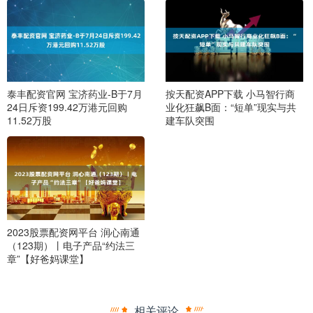
泰丰配资官网 宝济药业-B于7月
按天配资APP下载 小马智行商
24日斥资199.42万港元回购
业化狂飙B面：“短单”现实与共
11.52万股
建车队突围
2023股票配资网平台 润心南通
（123期）丨电子产品“约法三
章”【好爸妈课堂】
相关评论