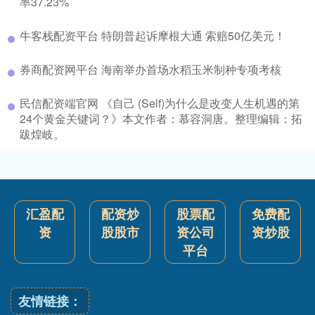
率37.23%
牛客栈配资平台 特朗普起诉摩根大通 索赔50亿美元！
券商配资网平台 海南举办首场水稻玉米制种专项考核
民信配资端官网 《自己 (Self)为什么是改变人生机遇的第
24个黄金关键词？》本文作者：慕容洞唐。整理编辑：拓
跋煌岐。
汇盈配
配资炒
股票配
免费配
资
股股市
资公司
资炒股
平台
友情链接：