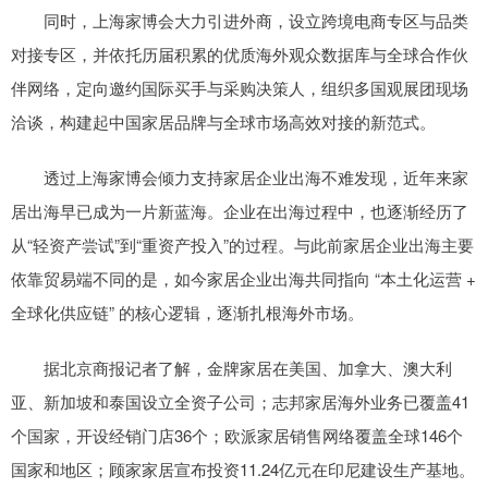
同时，上海家博会大力引进外商，设立跨境电商专区与品类
对接专区，并依托历届积累的优质海外观众数据库与全球合作伙
伴网络，定向邀约国际买手与采购决策人，组织多国观展团现场
洽谈，构建起中国家居品牌与全球市场高效对接的新范式。
透过上海家博会倾力支持家居企业出海不难发现，近年来家
居出海早已成为一片新蓝海。企业在出海过程中，也逐渐经历了
从“轻资产尝试”到“重资产投入”的过程。与此前家居企业出海主要
依靠贸易端不同的是，如今家居企业出海共同指向 “本土化运营 +
全球化供应链” 的核心逻辑，逐渐扎根海外市场。
据北京商报记者了解，金牌家居在美国、加拿大、澳大利
亚、新加坡和泰国设立全资子公司；志邦家居海外业务已覆盖41
个国家，开设经销门店36个；欧派家居销售网络覆盖全球146个
国家和地区；顾家家居宣布投资11.24亿元在印尼建设生产基地。