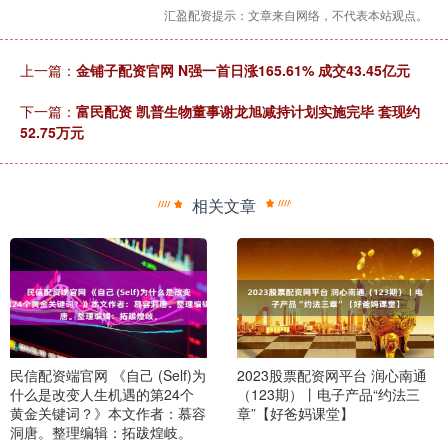
汇盈配资提示：文章来自网络，不代表本站观点。
上一篇：
金铺子配资官网 N强一首日涨165.61% 成交43.45亿元
下一篇：
富民配资 凯普生物董事谢龙旭减持计划实施完毕 套现约
52.75万元
相关文章
民信配资端官网 《自己 (Self)为
2023股票配资网平台 润心南通
什么是改变人生机遇的第24个
（123期）丨电子产品“约法三
黄金关键词？》本文作者：慕容
章”【好爸妈课堂】
洞唐。整理编辑：拓跋煌岐。