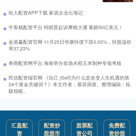
给人配资APP下载 家居企业出海记
牛客栈配资平台 特朗普起诉摩根大通 索赔50亿美元！
金港赢配资官网 11月25日华康转债下跌0.03%，转股溢价
率37.23%
券商配资网平台 海南举办首场水稻玉米制种专项考核
民信配资端官网 《自己 (Self)为什么是改变人生机遇的第
24个黄金关键词？》本文作者：慕容洞唐。整理编辑：拓
跋煌岐。
汇盈配
配资炒
股票配
免费配
资
股股市
资公司
资炒股