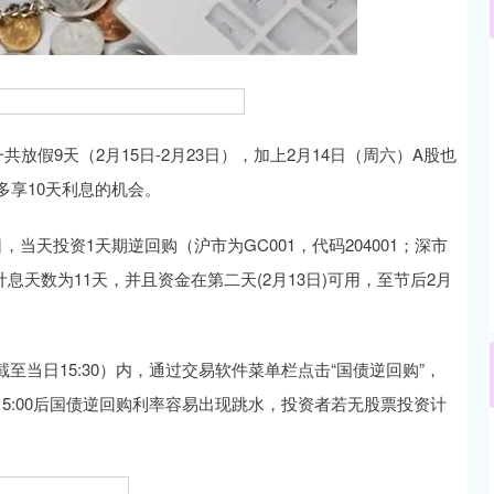
沪深300
4651.31
.24%
-6.85
-0.15%
9天（2月15日-2月23日），加上2月14日（周六）A股也
多享10天利息的机会。
天投资1天期逆回购（沪市为GC001，代码204001；深市
，计息天数为11天，并且资金在第二天(2月13日)可用，至节后2月
日15:30）内，通过交易软件菜单栏点击“国债逆回购”，
5:00后国债逆回购利率容易出现跳水，投资者若无股票投资计