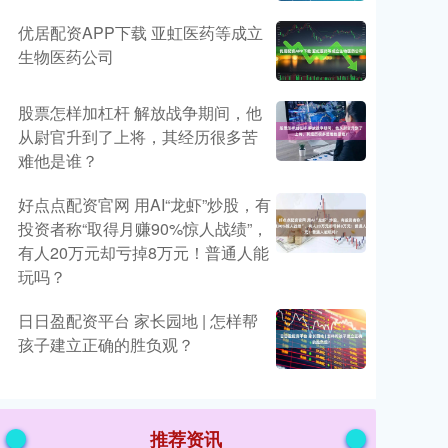
优居配资APP下载 亚虹医药等成立
生物医药公司
股票怎样加杠杆 解放战争期间，他
从尉官升到了上将，其经历很多苦
难他是谁？
好点点配资官网 用AI“龙虾”炒股，有
投资者称“取得月赚90%惊人战绩”，
有人20万元却亏掉8万元！普通人能
玩吗？
日日盈配资平台 家长园地 | 怎样帮
孩子建立正确的胜负观？
推荐资讯