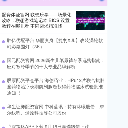
配资体验官网 联想乐享——场景化
攻略：联想游戏笔记本 BIOS 设置
教程在哪儿看 不同需求精准找
胜亿优配平台 华丽变身【捷豹XJL】改装涡轮款
幻彩氛围灯（3K）
国元配资官网 2026新生儿纸尿裤冬季选购指南：
应对寒冷季节的十大专业品牌解析
股票配资平仓平台 海创药业：HP518片联合抗肿
瘤药物治疗晚期前列腺癌获得药物临床试验批准
通知书
华生证券配资官网 中科蓝讯：持有沐曦股份、摩
尔线程、燧原科技等公司股份
卢深策略APP下载 9月18日泰瑞转债下跌