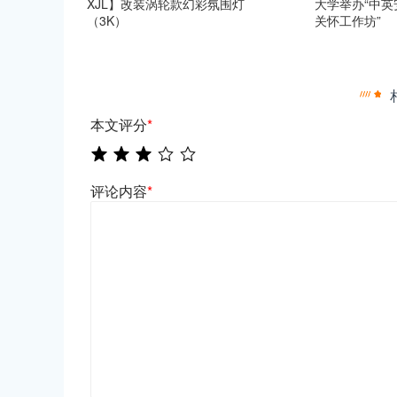
XJL】改装涡轮款幻彩氛围灯
大学举办“中
（3K）
关怀工作坊”
本文评分
*
评论内容
*