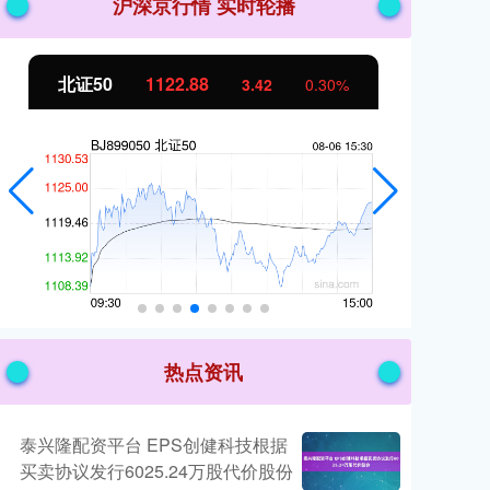
沪深京行情 实时轮播
北证50
1122.88
创
3.42
0.30%
热点资讯
泰兴隆配资平台 EPS创健科技根据
买卖协议发行6025.24万股代价股份