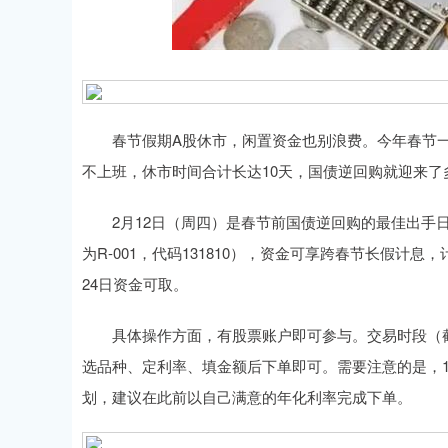
深证成指
14110.12
.92
0.57%
-34.08
-0
春节假期A股休市，闲置资金也别浪费。今年春节一共放假
不上班，休市时间合计长达10天，国债逆回购就迎来了
2月12日（周四）是春节前国债逆回购的最佳出手日，当
为R-001，代码131810），资金可享跨春节长假计息
24日资金可取。
具体操作方面，有股票账户即可参与。交易时段（截至当
选品种、定利率、填金额后下单即可。需要注意的是，1
划，建议在此前以自己满意的年化利率完成下单。