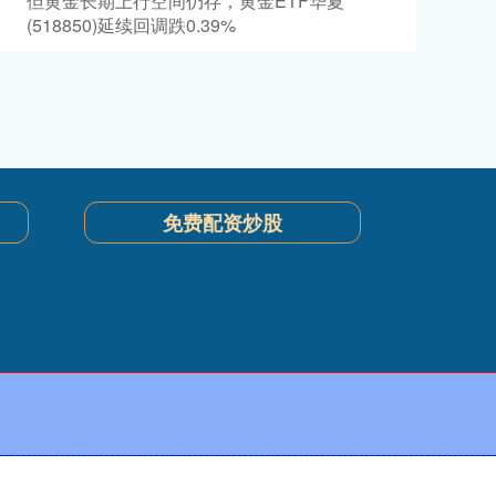
但黄金长期上行空间仍存，黄金ETF华夏
(518850)延续回调跌0.39%
免费配资炒股