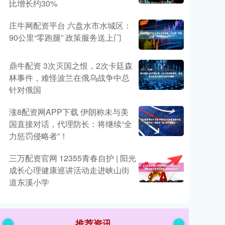
比增长约30%
庄牛网配资平台 六盘水市水城区：
90公里“零跑腿” 政策服务送上门
鼎牛配资 3次灭国之恨，2次卡廷森
林事件，难怪波兰在俄乌战争中总
针对俄国
涨8配资网APP下载 伊朗称未与美
国直接对话，代理防长：将继续“全
力惩罚侵略者”！
三万配资官网 12355青春自护 | 阳光
成长心理健康巡讲活动走进峡山街
道东溪小学
推荐资讯