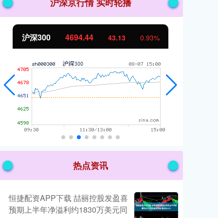
沪深京行情 实时轮播
北证50
1134.24
创
11.37
1.01%
热点资讯
恒捷配资APP下载 喆丽控股发盈喜
预期上半年净溢利约1830万美元同