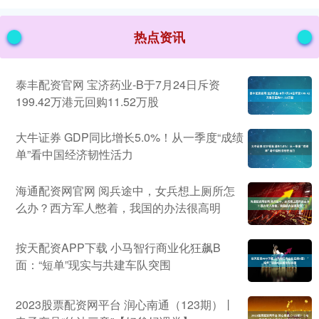
热点资讯
泰丰配资官网 宝济药业-B于7月24日斥资
199.42万港元回购11.52万股
大牛证券 GDP同比增长5.0%！从一季度“成绩
单”看中国经济韧性活力
海通配资网官网 阅兵途中，女兵想上厕所怎
么办？西方军人憋着，我国的办法很高明
按天配资APP下载 小马智行商业化狂飙B
面：“短单”现实与共建车队突围
2023股票配资网平台 润心南通（123期）丨