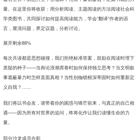
量。在这里你将收获：用分析阅读、主题阅读的方法阅读社会科
学类图书，共同探讨如何提高阅读能力，学会“翻译”作者的语
言，厘清问题，界定议题，分析讨论。
展开剩余88%
每次共读都是思想碰撞，我们拒绝标准答案，鼓励在阅读时埋下
质疑的种子——当舆论浪潮席卷时如何保持独立思考？当文明叙
事遮蔽暴力时怎样直面真相？当性别枷锁根深蒂固时如何重新定
义自我？……
我们将以书会友，请带着你的困惑与锋芒前来，与真正的自己相
遇——因为所有对世界的追问，终将化作让我们读懂生命的力
量。
部分沙龙成员合影