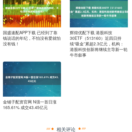
国盛速配APP下载 已经到了靠
辉煌优配下载 港股科技
钱说话的年纪，不怕没有爱就怕
30ETF（513160）近四日持
没有钱！
续“吸金”累超2.3亿元，机构：
港股科技创新将继续主导新一轮
牛市叙事
金铺子配资官网 N强一首日涨
165.61% 成交43.45亿元
相关评论