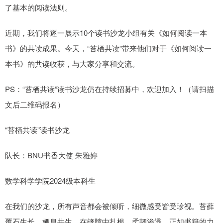
了基本的阅读法则。
近期，我们将逐一展示10个读书沙龙小组有关《如何阅读一本
书》的共读成果。今天，“苔栖共读”带来他们对于《如何阅读一
本书》的共读收获，与大家分享和交流。
PS：“苔栖共读”读书沙龙仍在持续招募中，欢迎加入！（请扫描
文后二维码报名）
“苔栖共读”读书沙龙
队长：BNU书香大使 朱雅婷
数学科学学院2024级本科生
在我们的沙龙，所有声音都会被倾听，细微感受皆受珍视。苔藓
覆石生长，栖息共生，在缝隙中扎根，柔韧渗透，正如书籍的力