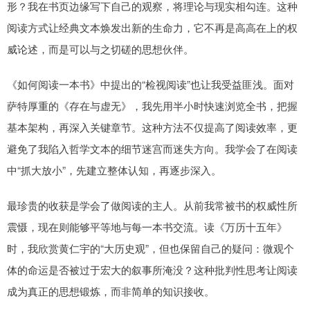
形？我在书页边缘写下自己的观察，将理论与现实相勾连。这种
阅读方式让经典文本焕发出新的生命力，它不再是高高在上的权
威论述，而是可以与之切磋的思想伙伴。
《如何阅读一本书》中提出的“检视阅读”也让我受益匪浅。面对
萨特厚重的《存在与虚无》，我先用半小时快速浏览全书，把握
基本架构，再深入关键章节。这种方法不仅提高了阅读效率，更
避免了我陷入哲学文本的细节迷宫而迷失方向。我学会了在阅读
中“抓大放小”，先建立整体认知，再逐步深入。
最珍贵的收获是学会了做阅读的主人。从前我常被书的权威性所
震慑，现在则能够平等地与每一本书交流。读《万历十五年》
时，我欣赏黄仁宇的“大历史观”，但也保留自己的疑问：微观个
体的命运是否被过于宏大的叙事所淹没？这种批判性思考让阅读
成为真正的思想锻炼，而非简单的知识接收。