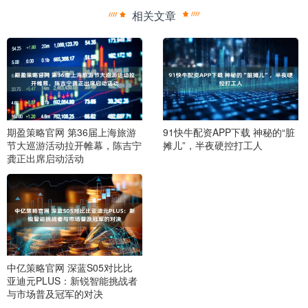
相关文章
期盈策略官网 第36届上海旅游
91快牛配资APP下载 神秘的“脏
节大巡游活动拉开帷幕，陈吉宁
摊儿”，半夜硬控打工人
龚正出席启动活动
中亿策略官网 深蓝S05对比比
亚迪元PLUS：新锐智能挑战者
与市场普及冠军的对决