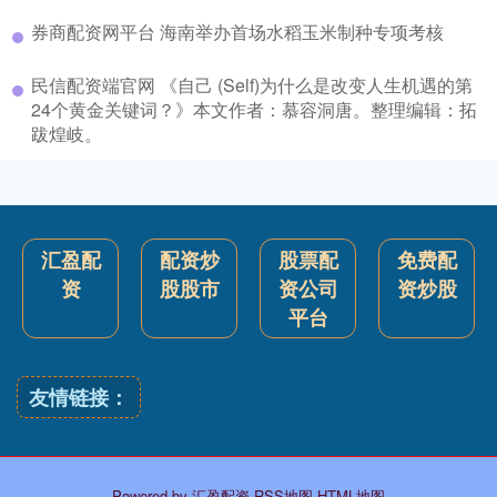
券商配资网平台 海南举办首场水稻玉米制种专项考核
民信配资端官网 《自己 (Self)为什么是改变人生机遇的第
24个黄金关键词？》本文作者：慕容洞唐。整理编辑：拓
跋煌岐。
汇盈配
配资炒
股票配
免费配
资
股股市
资公司
资炒股
平台
友情链接：
Powered by
汇盈配资
RSS地图
HTML地图