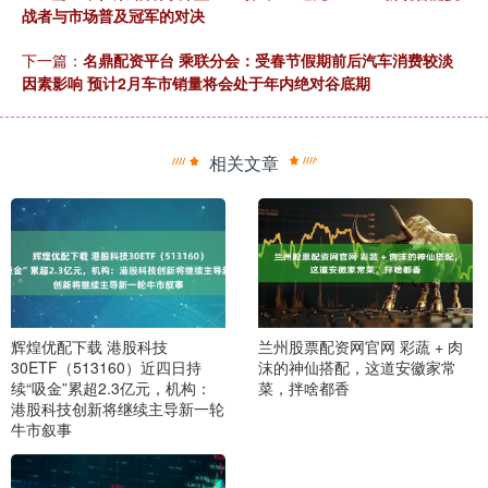
战者与市场普及冠军的对决
下一篇：
名鼎配资平台 乘联分会：受春节假期前后汽车消费较淡
因素影响 预计2月车市销量将会处于年内绝对谷底期
相关文章
辉煌优配下载 港股科技
兰州股票配资网官网 彩蔬 + 肉
30ETF（513160）近四日持
沫的神仙搭配，这道安徽家常
续“吸金”累超2.3亿元，机构：
菜，拌啥都香
港股科技创新将继续主导新一轮
牛市叙事