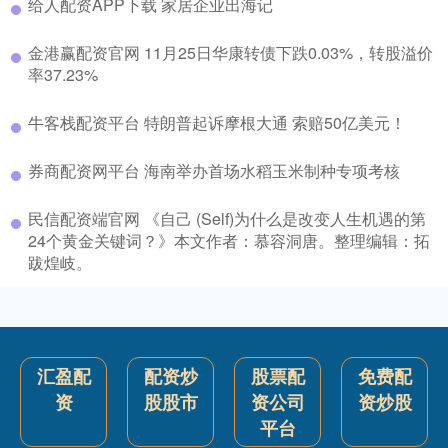
给人配资APP下载 家居企业出海记
金港赢配资官网 11月25日华康转债下跌0.03%，转股溢价
率37.23%
牛客栈配资平台 特朗普起诉摩根大通 索赔50亿美元！
券商配资网平台 海南举办首场水稻玉米制种专项考核
民信配资端官网 《自己 (Self)为什么是改变人生机遇的第
24个黄金关键词？》本文作者：慕容洞唐。整理编辑：拓
跋煌岐。
汇盈配
配资炒
股票配
免费配
资
股股市
资公司
资炒股
平台