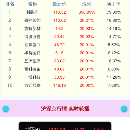
排名
名称
最新价
涨幅
换手率
1
N展芯
116.52
396.89%
79.39%
2
锐翔智能
110.02
20.21%
16.80%
3
志特新材
14.8
20.03%
14.18%
4
博腾股份
20.44
20.02%
14.77%
5
近岸蛋白
46.72
20.01%
5.62%
6
毕得医药
61.6
20.01%
6.12%
7
五洲医疗
83.62
20.01%
18.37%
8
耐科装备
49.67
20.01%
6.83%
9
一博科技
53.33
20.01%
17.26%
10
方邦股份
146.16
20.00%
7.68%
沪深京行情 实时轮播
北证50
1134.24
11.37
1.01%