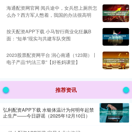
海通配资网官网 阅兵途中，女兵想上厕所怎
么办？西方军人憋着，我国的办法很高明
按天配资APP下载 小马智行商业化狂飙B
面：“短单”现实与共建车队突围
2023股票配资网平台 润心南通（123期）丨
电子产品“约法三章”【好爸妈课堂】
推荐资讯
弘利配资APP下载 水银体温计为何明年起禁
止生产——今日辟谣（2025年12月10日）