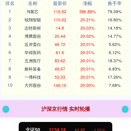
排名
名称
最新价
涨幅
换手率
1
N展芯
116.52
396.89%
79.39%
2
锐翔智能
110.02
20.21%
16.80%
3
志特新材
14.8
20.03%
14.18%
4
博腾股份
20.44
20.02%
14.77%
5
近岸蛋白
46.72
20.01%
5.62%
6
毕得医药
61.6
20.01%
6.12%
7
五洲医疗
83.62
20.01%
18.37%
8
耐科装备
49.67
20.01%
6.83%
9
一博科技
53.33
20.01%
17.26%
10
方邦股份
146.16
20.00%
7.68%
沪深京行情 实时轮播
北证50
1134.24
11.37
1.01%