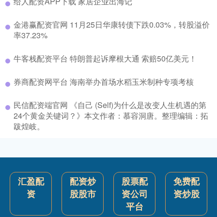
给人配资APP下载 家居企业出海记
金港赢配资官网 11月25日华康转债下跌0.03%，转股溢价
率37.23%
牛客栈配资平台 特朗普起诉摩根大通 索赔50亿美元！
券商配资网平台 海南举办首场水稻玉米制种专项考核
民信配资端官网 《自己 (Self)为什么是改变人生机遇的第
24个黄金关键词？》本文作者：慕容洞唐。整理编辑：拓
跋煌岐。
汇盈配
配资炒
股票配
免费配
资
股股市
资公司
资炒股
平台