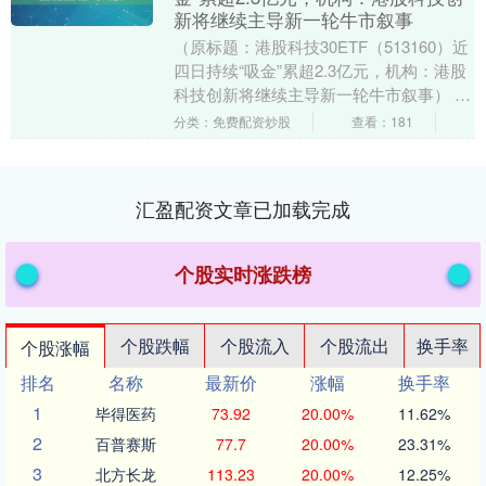
新将继续主导新一轮牛市叙事
（原标题：港股科技30ETF（513160）近
四日持续“吸金”累超2.3亿元，机构：港股
科技创新将继续主导新一轮牛市叙事） 12
月9日，港股恒生指数、恒生科技指....
分类：免费配资炒股
查看：181
汇盈配资文章已加载完成
个股实时涨跌榜
个股跌幅
个股流入
个股流出
换手率
个股涨幅
排名
名称
最新价
涨幅
换手率
1
毕得医药
73.92
20.00%
11.62%
2
百普赛斯
77.7
20.00%
23.31%
3
北方长龙
113.23
20.00%
12.25%