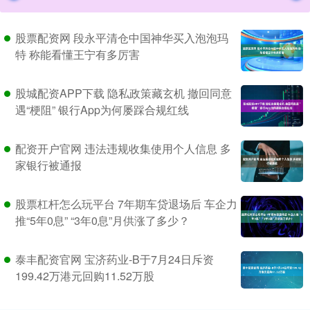
股票配资网 段永平清仓中国神华买入泡泡玛
特 称能看懂王宁有多厉害
股城配资APP下载 隐私政策藏玄机 撤回同意
遇“梗阻” 银行App为何屡踩合规红线
配资开户官网 违法违规收集使用个人信息 多
家银行被通报
股票杠杆怎么玩平台 7年期车贷退场后 车企力
推“5年0息” “3年0息”月供涨了多少？
泰丰配资官网 宝济药业-B于7月24日斥资
199.42万港元回购11.52万股