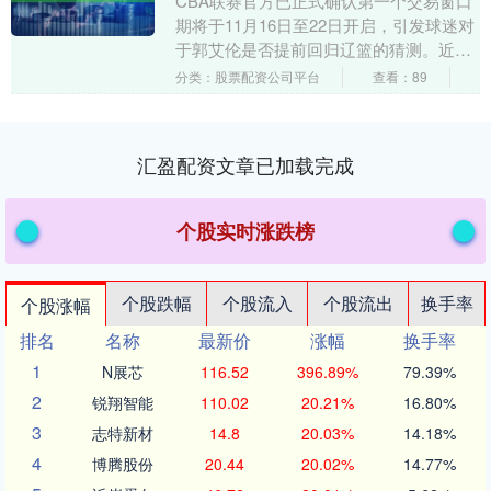
CBA联赛官方已正式确认第一个交易窗口
期将于11月16日至22日开启，引发球迷对
于郭艾伦是否提前回归辽篮的猜测。近期
有传闻称郭艾伦长时间在辽宁沈阳训练，
分类：股票配资公司平台
查看：89
甚至有网....
汇盈配资文章已加载完成
个股实时涨跌榜
个股跌幅
个股流入
个股流出
换手率
个股涨幅
排名
名称
最新价
涨幅
换手率
1
N展芯
116.52
396.89%
79.39%
2
锐翔智能
110.02
20.21%
16.80%
3
志特新材
14.8
20.03%
14.18%
4
博腾股份
20.44
20.02%
14.77%