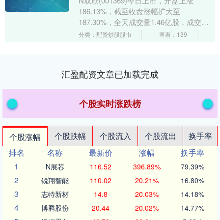
N双欣(001369)今日上市，开盘上涨
186.13%，截至收盘涨幅扩大至
187.30%，全天成交量1.46亿股，成交额
30.45亿元，换手率72.62%。 证....
分类：配资炒股股市
查看：139
汇盈配资文章已加载完成
个股实时涨跌榜
个股跌幅
个股流入
个股流出
换手率
个股涨幅
排名
名称
最新价
涨幅
换手率
1
N展芯
116.52
396.89%
79.39%
2
锐翔智能
110.02
20.21%
16.80%
3
志特新材
14.8
20.03%
14.18%
4
博腾股份
20.44
20.02%
14.77%