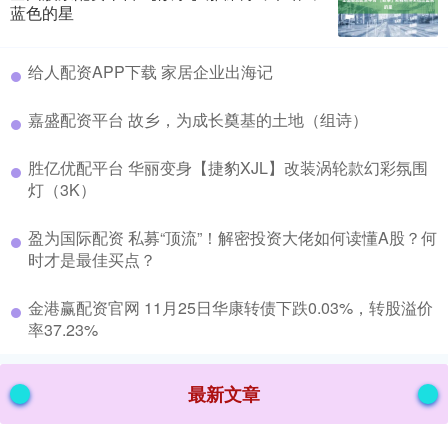
蓝色的星
​给人配资APP下载 家居企业出海记
​嘉盛配资平台 故乡，为成长奠基的土地（组诗）
​胜亿优配平台 华丽变身【捷豹XJL】改装涡轮款幻彩氛围
灯（3K）
​盈为国际配资 私募“顶流”！解密投资大佬如何读懂A股？何
时才是最佳买点？
​金港赢配资官网 11月25日华康转债下跌0.03%，转股溢价
率37.23%
最新文章