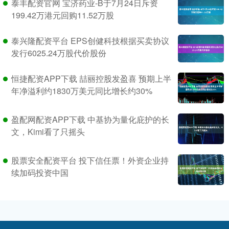
泰丰配资官网 宝济药业-B于7月24日斥资
199.42万港元回购11.52万股
泰兴隆配资平台 EPS创健科技根据买卖协议
发行6025.24万股代价股份
恒捷配资APP下载 喆丽控股发盈喜 预期上半
年净溢利约1830万美元同比增长约30%
盈配网配资APP下载 中基协为量化庇护的长
文，Kimi看了只摇头
股票安全配资平台 投下信任票！外资企业持
续加码投资中国