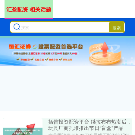
汇盈配资 相关话题
搜索
括普投资配资平台 继拉布布热潮后，
玩具厂商扎堆推出节日“盲盒”产品