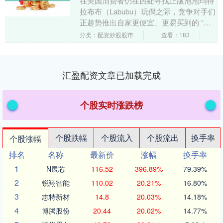
在美国消费者仍在四处寻找正版泡泡玛特
拉布布（Labubu）玩偶之际，竞争对手们
正趁势推出自家更便宜、更易买到的 “盲
盒” 产品，以抢占关键的节日购物季市
分类：配资炒股股市
查看：183
场。这股....
汇盈配资文章已加载完成
个股实时涨跌榜
个股跌幅
个股流入
个股流出
换手率
个股涨幅
排名
名称
最新价
涨幅
换手率
1
N展芯
116.52
396.89%
79.39%
2
锐翔智能
110.02
20.21%
16.80%
3
志特新材
14.8
20.03%
14.18%
4
博腾股份
20.44
20.02%
14.77%