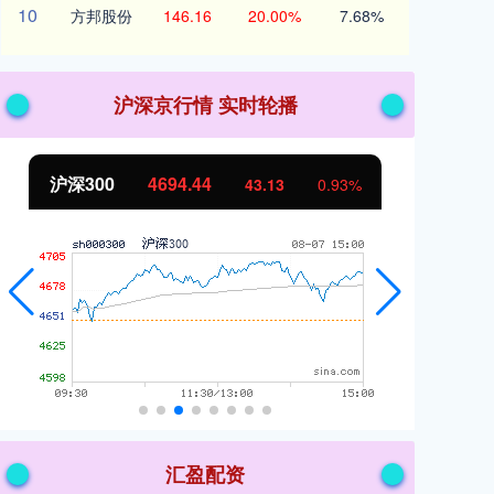
10
方邦股份
146.16
20.00%
7.68%
沪深京行情 实时轮播
北证50
1134.24
创
11.37
1.01%
汇盈配资