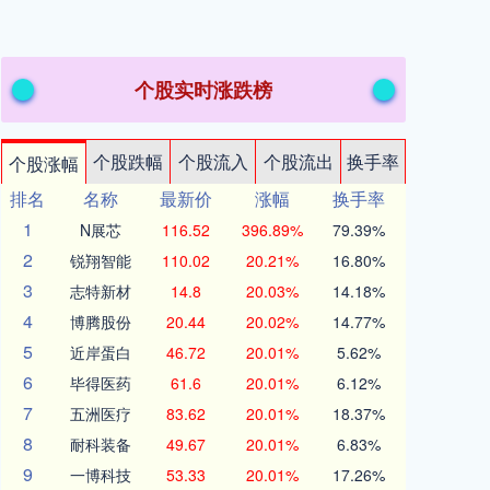
个股实时涨跌榜
个股跌幅
个股流入
个股流出
换手率
个股涨幅
排名
名称
最新价
涨幅
换手率
1
N展芯
116.52
396.89%
79.39%
2
锐翔智能
110.02
20.21%
16.80%
3
志特新材
14.8
20.03%
14.18%
4
博腾股份
20.44
20.02%
14.77%
5
近岸蛋白
46.72
20.01%
5.62%
6
毕得医药
61.6
20.01%
6.12%
7
五洲医疗
83.62
20.01%
18.37%
8
耐科装备
49.67
20.01%
6.83%
9
一博科技
53.33
20.01%
17.26%