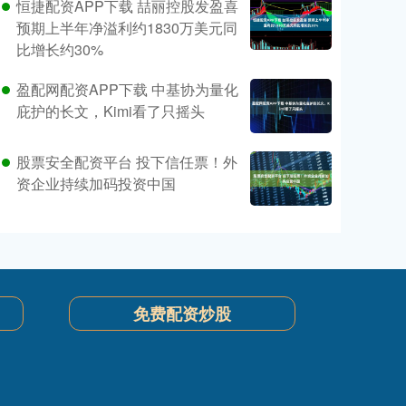
恒捷配资APP下载 喆丽控股发盈喜
预期上半年净溢利约1830万美元同
比增长约30%
盈配网配资APP下载 中基协为量化
庇护的长文，Kimi看了只摇头
股票安全配资平台 投下信任票！外
资企业持续加码投资中国
免费配资炒股