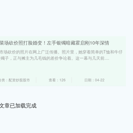
晶菜场砍价照打脸婚变！左手银镯暗藏霍启刚10年深情
菜市场砍价的照片在网上广泛传播。照片里，她穿着简单的T恤和牛仔
镯子，正与摊主为几毛钱的差价争论着。这一幕与几天前....
分类：配资炒股股市
查看：126
日期：04-22
文章已加载完成