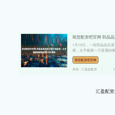
期货配资吧官网 郭晶
1月10日，一组郭晶晶在
裤，左手戴着一只普通的银
期货配资吧官网
来源：汇盈盘配资
汇盈配资