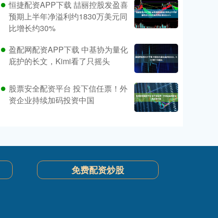
恒捷配资APP下载 喆丽控股发盈喜
预期上半年净溢利约1830万美元同
比增长约30%
盈配网配资APP下载 中基协为量化
庇护的长文，Kimi看了只摇头
股票安全配资平台 投下信任票！外
资企业持续加码投资中国
免费配资炒股