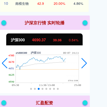
10
南模生物
42.9
20.00%
4.86%
沪深京行情 实时轮播
北证50
1133.11
创
10.23
0.91%
汇盈配资