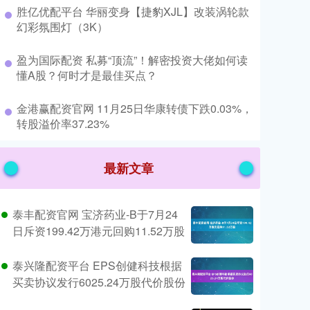
​胜亿优配平台 华丽变身【捷豹XJL】改装涡轮款
幻彩氛围灯（3K）
​盈为国际配资 私募“顶流”！解密投资大佬如何读
懂A股？何时才是最佳买点？
​金港赢配资官网 11月25日华康转债下跌0.03%，
转股溢价率37.23%
最新文章
泰丰配资官网 宝济药业-B于7月24
日斥资199.42万港元回购11.52万股
泰兴隆配资平台 EPS创健科技根据
买卖协议发行6025.24万股代价股份