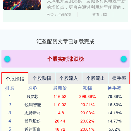
大风电开发的规模，发掘乡村风电这一新
的增长点，更旨在通过利用村里闲置的土
地，为村集体增收。"中国可再生能源学会
分类：汇盈配资
查看：83
风能专....
汇盈配资文章已加载完成
个股实时涨跌榜
个股跌幅
个股流入
个股流出
换手率
个股涨幅
排名
名称
最新价
涨幅
换手率
1
N展芯
116.52
396.89%
79.39%
2
锐翔智能
110.02
20.21%
16.80%
3
志特新材
14.8
20.03%
14.18%
4
博腾股份
20.44
20.02%
14.77%
5
近岸蛋白
46.72
20.01%
5.62%