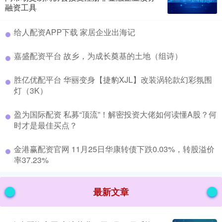
融资工具
​给人配资APP下载 家居企业出海记
​嘉盛配资平台 故乡，为成长奠基的土地（组诗）
​胜亿优配平台 华丽变身【捷豹XJL】改装涡轮款幻彩氛围
灯（3K）
​盈为国际配资 私募“顶流”！解密投资大佬如何读懂A股？何
时才是最佳买点？
​金港赢配资官网 11月25日华康转债下跌0.03%，转股溢价
率37.23%
最新文章