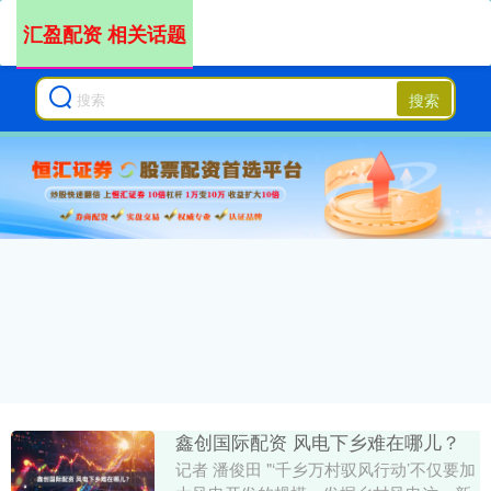
汇盈配资 相关话题
搜索
鑫创国际配资 风电下乡难在哪儿？
记者 潘俊田 "‘千乡万村驭风行动’不仅要加