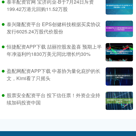
泰丰配资官网 宝济药业-B于7月24日斥资
199.42万港元回购11.52万股
泰兴隆配资平台 EPS创健科技根据买卖协议
发行6025.24万股代价股份
恒捷配资APP下载 喆丽控股发盈喜 预期上半
年净溢利约1830万美元同比增长约30%
盈配网配资APP下载 中基协为量化庇护的长
文，Kimi看了只摇头
股票安全配资平台 投下信任票！外资企业持
续加码投资中国