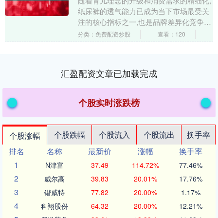
随着育儿理念的升级和消费需求的精细化,
纸尿裤的透气能力已成为当下市场最受关
注的核心指标之一,也是品牌差异化竞争的
关键突破口。据行业报告显示,2026年纸尿
分类：免费配资炒股
查看：120
裤市场....
汇盈配资文章已加载完成
个股实时涨跌榜
个股跌幅
个股流入
个股流出
换手率
个股涨幅
排名
名称
最新价
涨幅
换手率
1
N津富
37.49
114.72%
77.46%
2
威尔高
39.83
20.01%
17.76%
3
锴威特
77.82
20.00%
1.17%
4
科翔股份
64.32
20.00%
12.21%