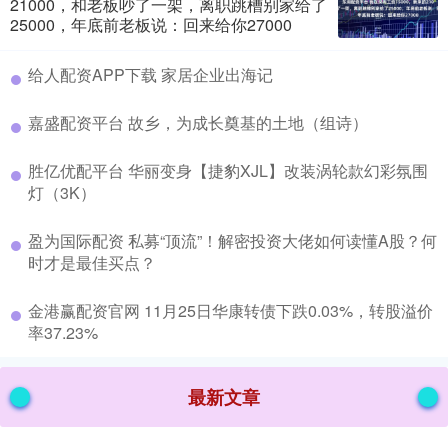
21000，和老板吵了一架，离职跳槽别家给了
25000，年底前老板说：回来给你27000
​给人配资APP下载 家居企业出海记
​嘉盛配资平台 故乡，为成长奠基的土地（组诗）
​胜亿优配平台 华丽变身【捷豹XJL】改装涡轮款幻彩氛围
灯（3K）
​盈为国际配资 私募“顶流”！解密投资大佬如何读懂A股？何
时才是最佳买点？
​金港赢配资官网 11月25日华康转债下跌0.03%，转股溢价
率37.23%
最新文章